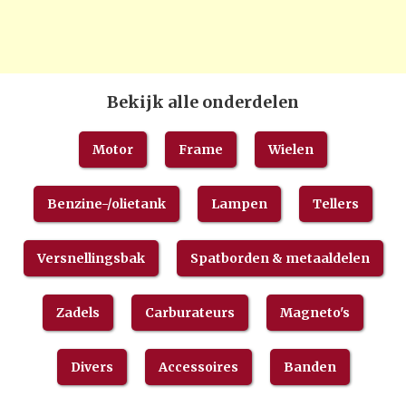
Bekijk alle onderdelen
Motor
Frame
Wielen
Benzine-/olietank
Lampen
Tellers
Versnellingsbak
Spatborden & metaaldelen
Zadels
Carburateurs
Magneto's
Divers
Accessoires
Banden