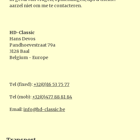
aarzel niet om me te contacteren.
HD-Classic
Hans Devos
Pandhoevestraat 79a
3128 Baal
Belgium - Europe
Tel (fixed):
+32(0)16 53 75 77
Tel (mob):
+32(0)477 88 81 84
Email:
info@hd-classic.be
Transport