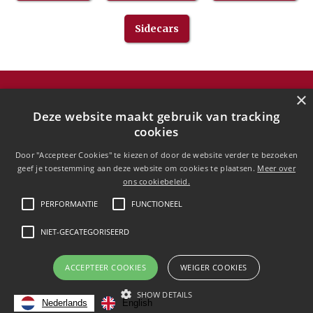
Sidecars
×
HD-CLASSIC
Deze website maakt gebruik van tracking
cookies
Hans Devos
Pandhoevestraat 79a
Door "Accepteer Cookies" te kiezen of door de website verder te bezoeken
3128 Baal
geef je toestemming aan deze website om cookies te plaatsen.
Meer over
Belgium
ons cookiebeleid.
T:
+32(0)16 53 75 77
PERFORMANTIE
FUNCTIONEEL
M:
+32(0)477 88 81 84
info@hd-classic.be
NIET-GECATEGORISEERD
ACCEPTEER COOKIES
WEIGER COOKIES
Copyright © 2020 HD-Classic
SHOW DETAILS
Nederlands
English