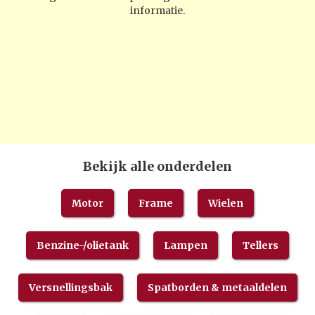
informatie.
Bekijk alle onderdelen
Motor
Frame
Wielen
Benzine-/olietank
Lampen
Tellers
Versnellingsbak
Spatborden & metaaldelen