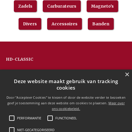
Zadels
Carburateurs
Magneto's
Divers
Accessoires
Banden
HD-CLASSIC
Hans Devos
×
Pandhoevestraat 79a
Deze website maakt gebruik van tracking
3128 Baal
cookies
Belgium
T:
+32(0)16 53 75 77
Door "Accepteer Cookies" te kiezen of door de website verder te bezoeken
M:
+32(0)477 88 81 84
geef je toestemming aan deze website om cookies te plaatsen.
Meer over
info@hd-classic.be
ons cookiebeleid.
PERFORMANTIE
FUNCTIONEEL
NIET-GECATEGORISEERD
Copyright © 2020 HD-Classic