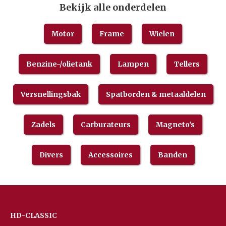
Bekijk alle onderdelen
Motor
Frame
Wielen
Benzine-/olietank
Lampen
Tellers
Versnellingsbak
Spatborden & metaaldelen
Zadels
Carburateurs
Magneto's
Divers
Accessoires
Banden
HD-CLASSIC