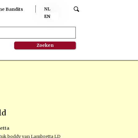
NL
me Bandits
EN
ld
etta
stuk boddy van Lambretta LD