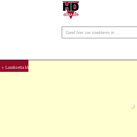
>
Lambretta ld