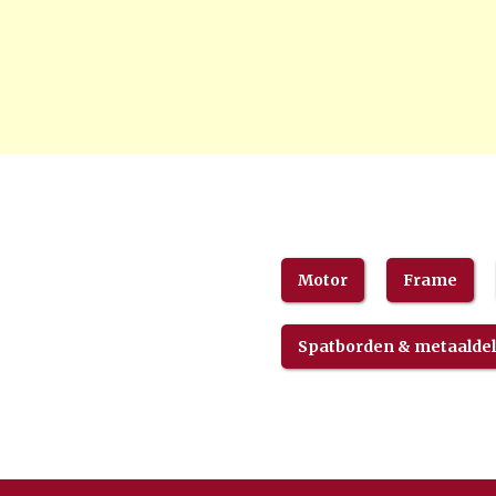
Motor
Frame
Spatborden & metaalde