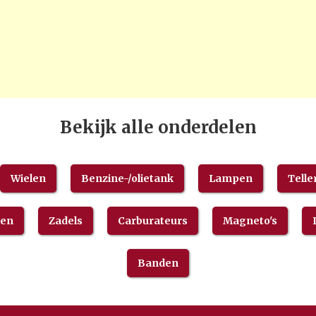
Bekijk alle onderdelen
Wielen
Benzine-/olietank
Lampen
Telle
len
Zadels
Carburateurs
Magneto's
Banden