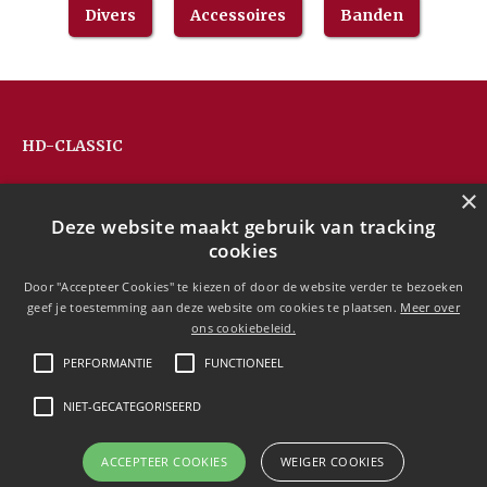
Divers
Accessoires
Banden
HD-CLASSIC
Hans Devos
×
Pandhoevestraat 79a
Deze website maakt gebruik van tracking
3128 Baal
cookies
Belgium
T:
+32(0)16 53 75 77
Door "Accepteer Cookies" te kiezen of door de website verder te bezoeken
M:
+32(0)477 88 81 84
geef je toestemming aan deze website om cookies te plaatsen.
Meer over
info@hd-classic.be
ons cookiebeleid.
PERFORMANTIE
FUNCTIONEEL
NIET-GECATEGORISEERD
Copyright © 2020 HD-Classic
ACCEPTEER COOKIES
WEIGER COOKIES
Free currency conversion