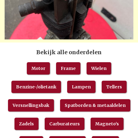
Bekijk alle onderdelen
Motor
Frame
Wielen
Benzine-/olietank
Lampen
Tellers
Versnellingsbak
Spatborden & metaaldelen
Zadels
Carburateurs
Magneto's