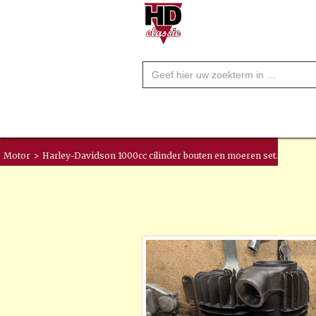
Motor
>
Harley-Davidson 1000cc cilinder bouten en moeren set.