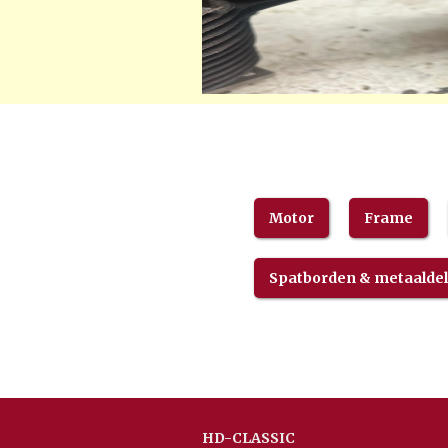
Motor
Frame
Spatborden & metaalde
HD-CLASSIC