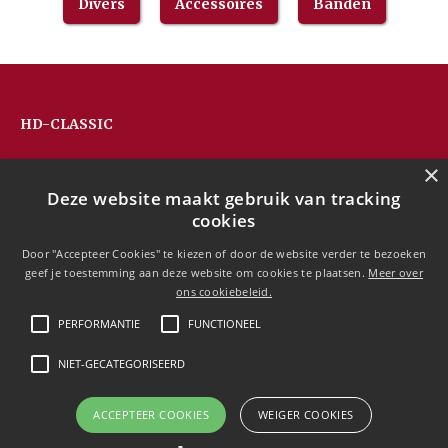
Divers
Accessoires
Banden
HD-CLASSIC
Hans Devos
×
Pandhoevestraat 79a
Deze website maakt gebruik van tracking
3128 Baal
cookies
Belgium
T:
+32(0)16 53 75 77
Door "Accepteer Cookies" te kiezen of door de website verder te bezoeken
M:
+32(0)477 88 81 84
geef je toestemming aan deze website om cookies te plaatsen.
Meer over
info@hd-classic.be
ons cookiebeleid.
PERFORMANTIE
FUNCTIONEEL
NIET-GECATEGORISEERD
Copyright © 2020 HD-Classic
ACCEPTEER COOKIES
WEIGER COOKIES
Free currency conversion