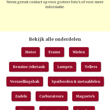
Neem gerust contact op voor grotere foto's of voor meer
informatie.
Bekijk alle onderdelen
Motor
Frame
Wielen
Benzine-/olietank
Lampen
Tellers
Versnellingsbak
Spatborden & metaaldelen
Zadels
Carburateurs
Magneto's