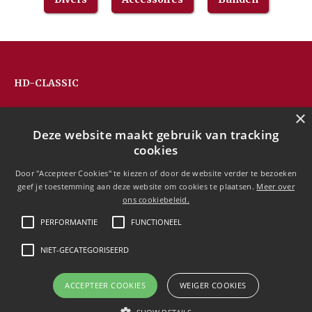
HD-CLASSIC
Hans Devos
×
Pandhoevestraat 79a
Deze website maakt gebruik van tracking
3128 Baal
cookies
Belgium
T:
+32(0)16 53 75 77
Door "Accepteer Cookies" te kiezen of door de website verder te bezoeken
M:
+32(0)477 88 81 84
geef je toestemming aan deze website om cookies te plaatsen.
Meer over
info@hd-classic.be
ons cookiebeleid.
PERFORMANTIE
FUNCTIONEEL
NIET-GECATEGORISEERD
Copyright © 2020 HD-Classic
ACCEPTEER COOKIES
WEIGER COOKIES
Free currency conversion