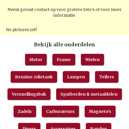
Neem gerust contact op voor grotere foto's of voor meer
informatie.
No pictures yet!
Bekijk alle onderdelen
Motor
Frame
Wielen
Benzine-/olietank
Lampen
Tellers
Versnellingsbak
Spatborden & metaaldelen
Zadels
Carburateurs
Magneto's
Divers
Accessoires
Banden