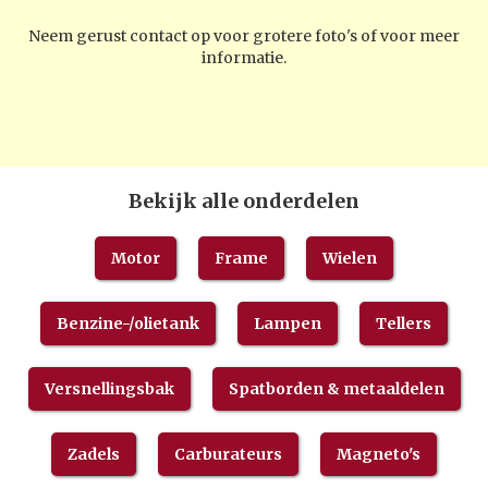
Neem gerust contact op voor grotere foto's of voor meer
informatie.
Bekijk alle onderdelen
Motor
Frame
Wielen
Benzine-/olietank
Lampen
Tellers
Versnellingsbak
Spatborden & metaaldelen
Zadels
Carburateurs
Magneto's