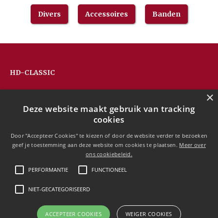
Divers
Accessoires
Banden
HD-CLASSIC
Hans Devos
×
Pandhoevestraat 79a
Deze website maakt gebruik van tracking
3128 Baal
cookies
Belgium
T:
+32(0)16 53 75 77
Door "Accepteer Cookies" te kiezen of door de website verder te bezoeken
M:
+32(0)477 88 81 84
geef je toestemming aan deze website om cookies te plaatsen.
Meer over
info@hd-classic.be
ons cookiebeleid.
PERFORMANTIE
FUNCTIONEEL
NIET-GECATEGORISEERD
Copyright © 2020 HD-Classic
ACCEPTEER COOKIES
WEIGER COOKIES