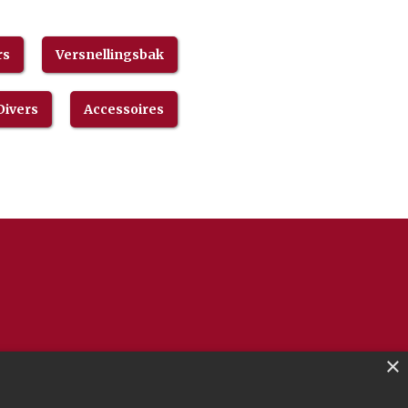
rs
Versnellingsbak
Divers
Accessoires
×