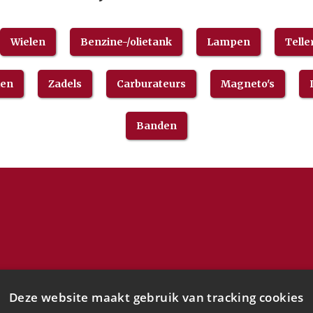
Wielen
Benzine-/olietank
Lampen
Telle
len
Zadels
Carburateurs
Magneto's
Banden
Deze website maakt gebruik van tracking cookies