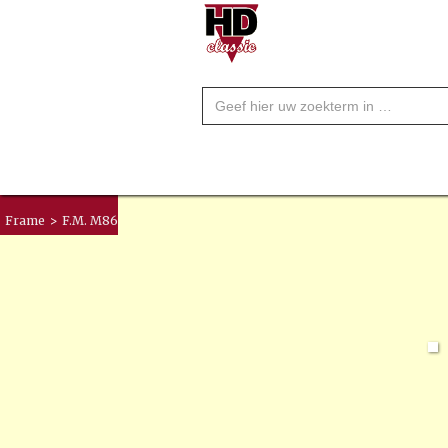
Frame
>
F.M. M86