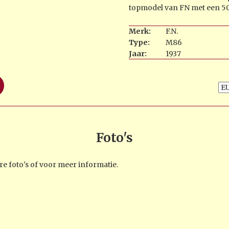
topmodel van FN met een 50
Merk:
F.N.
Type:
M86
Jaar:
1937
Foto's
e foto's of voor meer informatie.