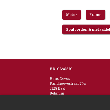
Motor
Frame
Spatborden & metaalde
HD-CLASSIC
Hans Devos
Pandhoevestraat 79a
3128 Baal
Belgium
T:
+32(0)16 53 75 77
M:
+32(0)477 88 81 84
info@hd-classic.be