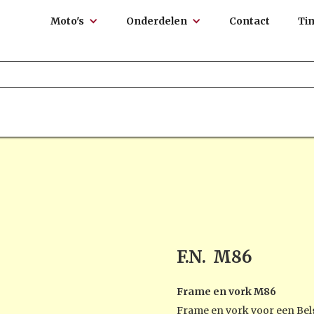
Moto's
Onderdelen
Contact
Ti
F.N.
M86
Frame en vork M86
Frame en vork voor een Belg