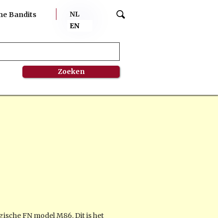
NL
me Bandits
EN
ische FN model M86. Dit is het