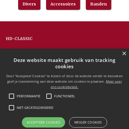
Divers
Accessoires
Banden
HD-CLASSIC
Hans Devos
×
Pandhoevestraat 79a
Deze website maakt gebruik van tracking
3128 Baal
cookies
Belgium
T:
+32(0)16 53 75 77
Door "Accepteer Cookies" te kiezen of door de website verder te bezoeken
M:
+32(0)477 88 81 84
geef je toestemming aan deze website om cookies te plaatsen.
Meer over
info@hd-classic.be
ons cookiebeleid.
PERFORMANTIE
FUNCTIONEEL
NIET-GECATEGORISEERD
Copyright © 2020 HD-Classic
ACCEPTEER COOKIES
WEIGER COOKIES
Free currency conversion