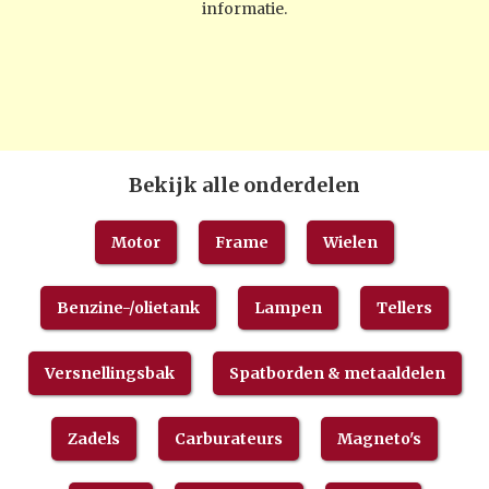
informatie.
Bekijk alle onderdelen
Motor
Frame
Wielen
Benzine-/olietank
Lampen
Tellers
Versnellingsbak
Spatborden & metaaldelen
Zadels
Carburateurs
Magneto's