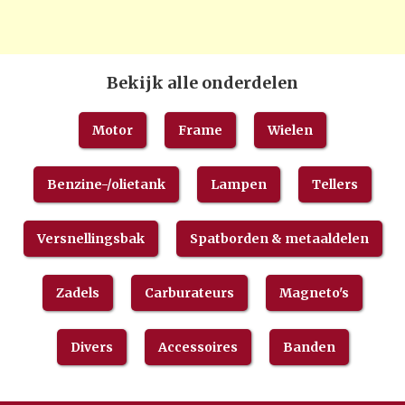
Bekijk alle onderdelen
Motor
Frame
Wielen
Benzine-/olietank
Lampen
Tellers
Versnellingsbak
Spatborden & metaaldelen
Zadels
Carburateurs
Magneto's
Divers
Accessoires
Banden