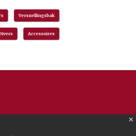
rs
Versnellingsbak
Divers
Accessoires
×