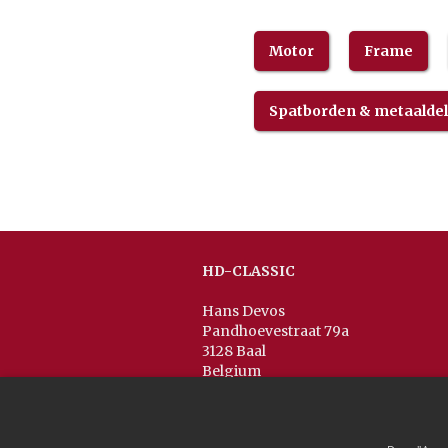
Motor
Frame
Spatborden & metaalde
HD-CLASSIC
Hans Devos
Pandhoevestraat 79a
3128 Baal
Belgium
T:
+32(0)16 53 75 77
M:
+32(0)477 88 81 84
info@hd-classic.be