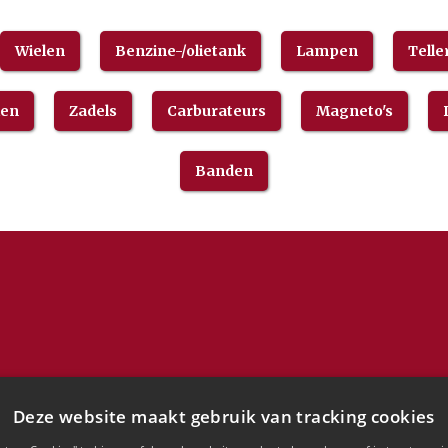
Wielen
Benzine-/olietank
Lampen
Telle
len
Zadels
Carburateurs
Magneto's
Banden
Deze website maakt gebruik van tracking cookies