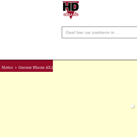
Motor
>
Gnome Rhone AX2