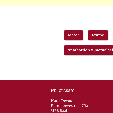
Motor
Frame
Spatborden & metaalde
HD-CLASSIC
Hans Devos
Pandhoevestraat 79a
3128 Baal