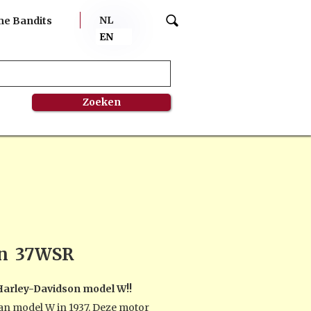
NL
me Bandits
EN
n
37WSR
Harley-Davidson model W!!
an model W in 1937. Deze motor