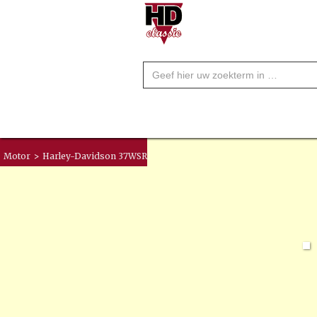
Motor
>
Harley-Davidson 37WSR