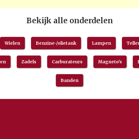
Bekijk alle onderdelen
Wielen
Benzine-/olietank
Lampen
Telle
len
Zadels
Carburateurs
Magneto's
Banden