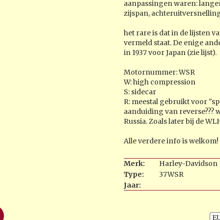
aanpassingen waren: langer
zijspan, achteruitversnelling
het rare is dat in de lijsten
vermeld staat. De enige ande
in 1937 voor Japan (zie lijst).
Motornummer: WSR
W: high compression
S: sidecar
R: meestal gebruikt voor "spe
aanduiding van reverse??? w
Russia. Zoals later bij de W
Alle verdere info is welkom!
Merk:
Harley-Davidson
Type:
37WSR
Jaar: