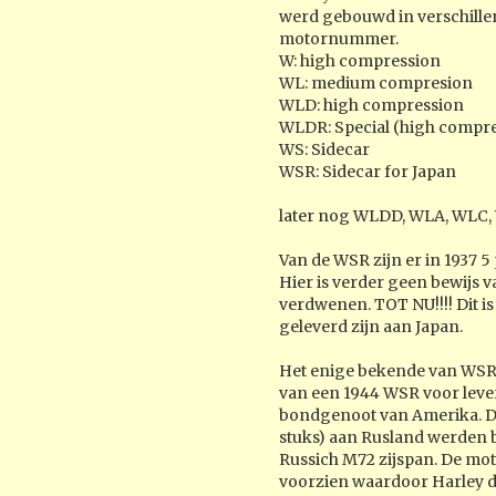
werd gebouwd in verschillen
motornummer.
W: high compression
WL: medium compresion
WLD: high compression
WLDR: Special (high compr
WS: Sidecar
WSR: Sidecar for Japan
later nog WLDD, WLA, WLC,
Van de WSR zijn er in 1937 
Hier is verder geen bewijs 
verdwenen. TOT NU!!!! Dit is
geleverd zijn aan Japan.
Het enige bekende van WSR is
van een 1944 WSR voor leve
bondgenoot van Amerika. De 
stuks) aan Rusland werden b
Russich M72 zijspan. De mot
voorzien waardoor Harley d