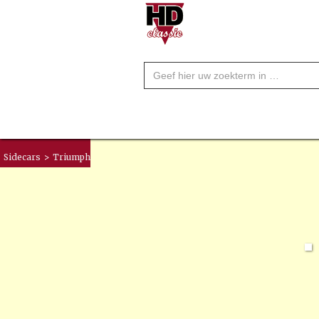
Sidecars
>
Triumph