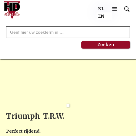
NL
EN
Triumph
T.R.W.
Perfect rijdend.