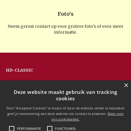
Foto's
Neem gerust contact op voor grotere foto's of voor meer
informatie.
HD-CLASSIC
Hans Devos
×
Pandhoevestraat 79a
Deze website maakt gebruik van tracking
3128 Baal
cookies
Belgium
T:
+32(0)16 53 75 77
Door "Accepteer Cookies" te kiezen of door de website verder te bezoeken
M:
+32(0)477 88 81 84
geef je toestemming aan deze website om cookies te plaatsen.
Meer over
info@hd-classic.be
ons cookiebeleid.
PERFORMANTIE
FUNCTIONEEL