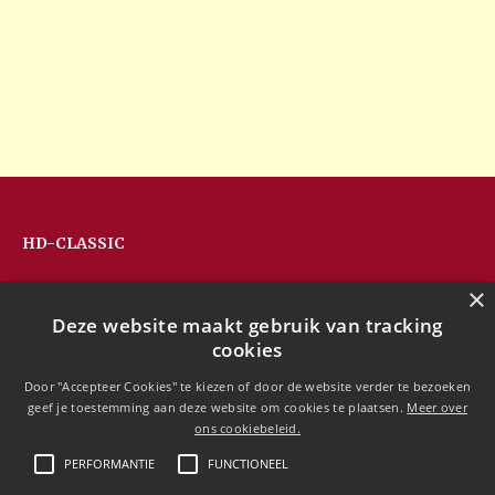
HD-CLASSIC
Hans Devos
×
Pandhoevestraat 79a
Deze website maakt gebruik van tracking
3128 Baal
cookies
Belgium
T:
+32(0)16 53 75 77
Door "Accepteer Cookies" te kiezen of door de website verder te bezoeken
M:
+32(0)477 88 81 84
geef je toestemming aan deze website om cookies te plaatsen.
Meer over
info@hd-classic.be
ons cookiebeleid.
PERFORMANTIE
FUNCTIONEEL