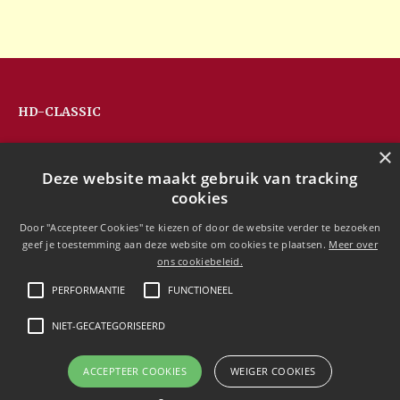
HD-CLASSIC
Hans Devos
×
Pandhoevestraat 79a
Deze website maakt gebruik van tracking
3128 Baal
cookies
Belgium
T:
+32(0)16 53 75 77
Door "Accepteer Cookies" te kiezen of door de website verder te bezoeken
M:
+32(0)477 88 81 84
geef je toestemming aan deze website om cookies te plaatsen.
Meer over
info@hd-classic.be
ons cookiebeleid.
PERFORMANTIE
FUNCTIONEEL
NIET-GECATEGORISEERD
Copyright © 2020 HD-Classic
ACCEPTEER COOKIES
WEIGER COOKIES
Free currency conversion