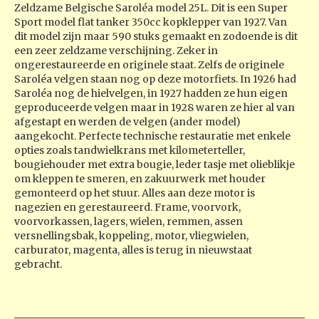
Zeldzame Belgische Saroléa model 25L. Dit is een Super
Sport model flat tanker 350cc kopklepper van 1927. Van
dit model zijn maar 590 stuks gemaakt en zodoende is dit
een zeer zeldzame verschijning. Zeker in
ongerestaureerde en originele staat. Zelfs de originele
Saroléa velgen staan nog op deze motorfiets. In 1926 had
Saroléa nog de hielvelgen, in 1927 hadden ze hun eigen
geproduceerde velgen maar in 1928 waren ze hier al van
afgestapt en werden de velgen (ander model)
aangekocht. Perfecte technische restauratie met enkele
opties zoals tandwielkrans met kilometerteller,
bougiehouder met extra bougie, leder tasje met olieblikje
om kleppen te smeren, en zakuurwerk met houder
gemonteerd op het stuur. Alles aan deze motor is
nagezien en gerestaureerd. Frame, voorvork,
voorvorkassen, lagers, wielen, remmen, assen
versnellingsbak, koppeling, motor, vliegwielen,
carburator, magenta, alles is terug in nieuwstaat
gebracht.