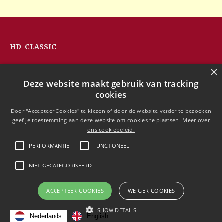
HD-CLASSIC
Hans Devos
×
Pandhoevestraat 79a
Deze website maakt gebruik van tracking
3128 Baal
cookies
Belgium
T:
+32(0)16 53 75 77
Door "Accepteer Cookies" te kiezen of door de website verder te bezoeken
M:
+32(0)477 88 81 84
geef je toestemming aan deze website om cookies te plaatsen.
Meer over
info@hd-classic.be
ons cookiebeleid.
PERFORMANTIE
FUNCTIONEEL
NIET-GECATEGORISEERD
Copyright © 2020 HD-Classic
ACCEPTEER COOKIES
WEIGER COOKIES
Free currency conversion
SHOW DETAILS
by
Nederlands
English
Dynamic Converter