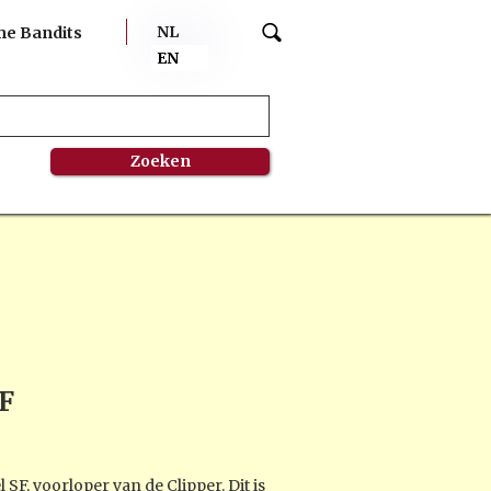
NL
me Bandits
EN
F
SF, voorloper van de Clipper. Dit is