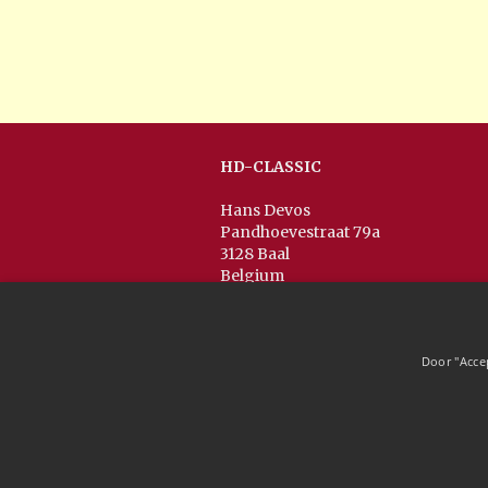
HD-CLASSIC
Hans Devos
Pandhoevestraat 79a
3128 Baal
Belgium
T:
+32(0)16 53 75 77
M:
+32(0)477 88 81 84
info@hd-classic.be
Door "Acce