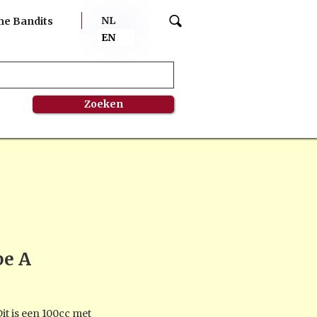
NL
me Bandits
EN
e A
t is een 100cc met