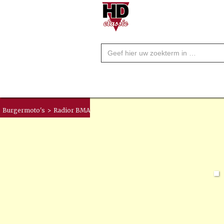
Burgermoto's
>
Radior BMA