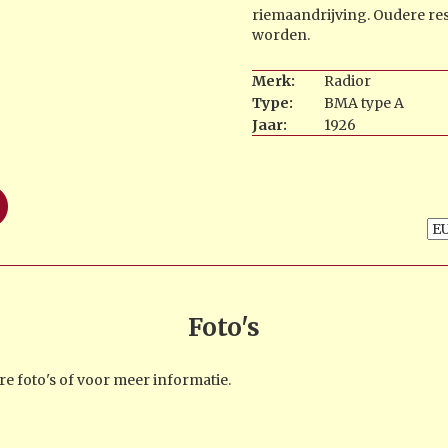
riemaandrijving. Oudere res
worden.
Merk:
Radior
Type:
BMA type A
Jaar:
1926
Foto's
e foto's of voor meer informatie.