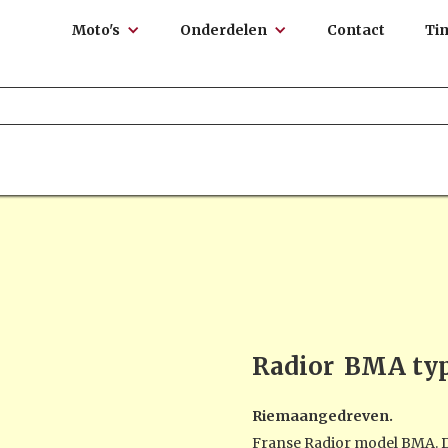
Moto's
Onderdelen
Contact
Ti
Radior
BMA typ
Riemaangedreven.
Franse Radior model BMA. Di