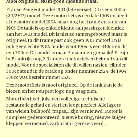
Mooi origineel. Nu in goed rijdende staat.
Franse Peugeot model 1903 (late versie). Dit is een 300cc
(2 1/2HP) model. Deze motorfiets is een late 1903 en heeft
al de motor model 1904 maar nog het frame en tank van
1903. De tank is op enkele kleine aanpassingen identiek
aan het 1903 model. Dit is niet zo samengebouwd maar is
origineel. In dit frame past ook geen 1903 motor! En is
ook geen echte 1904 model want 1904 is een 330cc en dit
een 300cc. Dit model is maar 3 maanden gemaakt! Er zijn
in Frankrijk nog 2-3 andere motorfietsen bekend van dit
model. Voor de specialisten die dit willen nazien: cilinder
300cc stond in de cataloog onder nummer 2524, de 1904
330cc was bestelnummer 2525.
Deze motorfiets is mooi origineel. Op de tank kan je de
biezen en het Peugeot logo nog vaag zien.
Motorfiets heeft juist een volledige technische
restauratie gehad en start en loopt perfect. Alle lagers
van wielen, balhoofd, trapas,... zijn vernieuwd. Motor is
compleet gedemonteerd, nieuwe boring, nieuwe zuiger,
kleppen vernieuwd, carburator gereserveerd,...