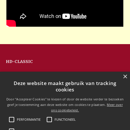
HD-CLASSIC
Hans Devos
×
Pandhoevestraat 79a
Deze website maakt gebruik van tracking
3128 Baal
cookies
Belgium
T:
+32(0)16 53 75 77
Door "Accepteer Cookies" te kiezen of door de website verder te bezoeken
M:
+32(0)477 88 81 84
geef je toestemming aan deze website om cookies te plaatsen.
Meer over
info@hd-classic.be
ons cookiebeleid.
PERFORMANTIE
FUNCTIONEEL