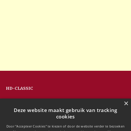
HD-CLASSIC
Hans Devos
×
Pandhoevestraat 79a
Deze website maakt gebruik van tracking
3128 Baal
cookies
Belgium
T:
+32(0)16 53 75 77
Door "Accepteer Cookies" te kiezen of door de website verder te bezoeken
M:
+32(0)477 88 81 84