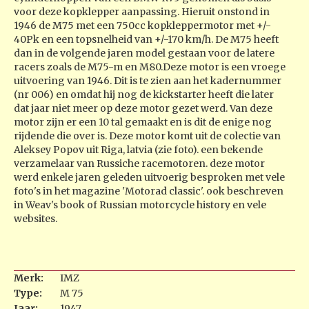
voor deze kopklepper aanpassing. Hieruit onstond in
1946 de M75 met een 750cc kopkleppermotor met +/-
40Pk en een topsnelheid van +/-170 km/h. De M75 heeft
dan in de volgende jaren model gestaan voor de latere
racers zoals de M75-m en M80.Deze motor is een vroege
uitvoering van 1946. Dit is te zien aan het kadernummer
(nr 006) en omdat hij nog de kickstarter heeft die later
dat jaar niet meer op deze motor gezet werd. Van deze
motor zijn er een 10 tal gemaakt en is dit de enige nog
rijdende die over is. Deze motor komt uit de colectie van
Aleksey Popov uit Riga, latvia (zie foto). een bekende
verzamelaar van Russiche racemotoren. deze motor
werd enkele jaren geleden uitvoerig besproken met vele
foto's in het magazine 'Motorad classic'. ook beschreven
in Weav's book of Russian motorcycle history en vele
websites.
Merk:
IMZ
Type:
M 75
Jaar:
1947