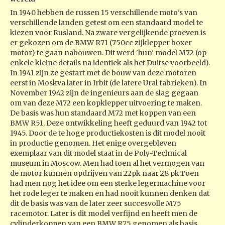
In 1940 hebben de russen 15 verschillende moto's van
verschillende landen getest om een standaard model te
kiezen voor Rusland. Na zware vergelijkende proeven is
er gekozen om de BMW R71 (750cc zijklepper boxer
motor) te gaan nabouwen. Dit werd 'hun' model M72 (op
enkele kleine details na identiek als het Duitse voorbeeld).
In 1941 zijn ze gestart met de bouw van deze motoren
eerst in Moskva later in Irbit (de latere Ural fabrieken). In
November 1942 zijn de ingenieurs aan de slag gegaan
om van deze M72 een kopklepper uitvoering te maken.
De basis was hun standaard M72 met koppen van een
BMW R51. Deze ontwikkeling heeft geduurd van 1942 tot
1945. Door de te hoge productiekosten is dit model nooit
in productie genomen. Het enige overgebleven
exemplaar van dit model staat in de Poly-Technical
museum in Moscow. Men had toen al het vermogen van
de motor kunnen opdrijven van 22pk naar 28 pk.Toen
had men nog het idee om een sterke legermachine voor
het rode leger te maken en had nooit kunnen denken dat
dit de basis was van de later zeer succesvolle M75
racemotor. Later is dit model verfijnd en heeft men de
cylinderkoppen van een BMW R75 genomen als basis