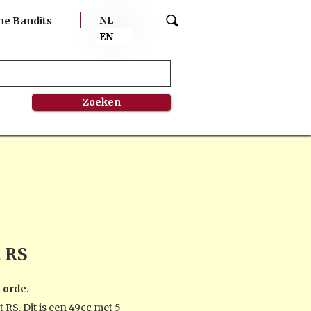
NL
me Bandits
EN
t RS
 orde.
 RS. Dit is een 49cc met 5