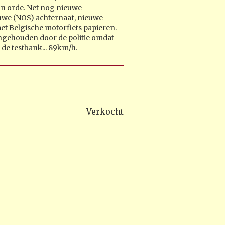
 in orde. Net nog nieuwe
euwe (NOS) achternaaf, nieuwe
met Belgische motorfiets papieren.
engehouden door de politie omdat
 de testbank... 89km/h.
Verkocht