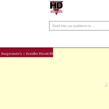
Burgermoto's
>
Kreidler Florett RS