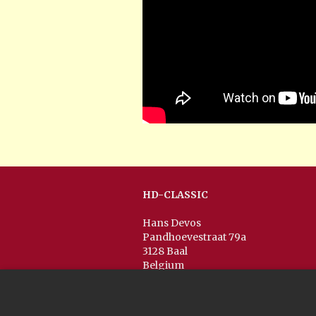
HD-CLASSIC
Hans Devos
Pandhoevestraat 79a
3128 Baal
Belgium
T:
+32(0)16 53 75 77
M:
+32(0)477 88 81 84
info@hd-classic.be