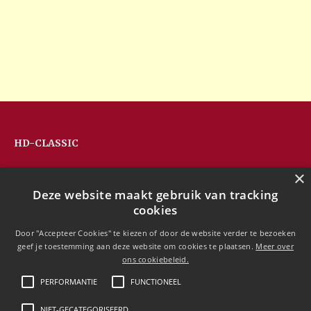
HD-CLASSIC
Hans Devos
×
Pandhoevestraat 79a
Deze website maakt gebruik van tracking
3128 Baal
cookies
Belgium
T:
+32(0)16 53 75 77
Door "Accepteer Cookies" te kiezen of door de website verder te bezoeken
M:
+32(0)477 88 81 84
geef je toestemming aan deze website om cookies te plaatsen.
Meer over
info@hd-classic.be
ons cookiebeleid.
PERFORMANTIE
FUNCTIONEEL
NIET-GECATEGORISEERD