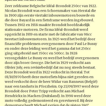
Zeer zeldzame Belgische Idéal-Brondoit 250cc van 1922.
Nicolas Brondoit was een Schoenmaker van Herstal die
in 1900 zijn eerste viertakt inbouwmotoren bouwde en
die door Bayard in een fietsframe werden ingebouwd.
Tussen 1902 en 1918 maakte Brondoit hoofdzakelijk
stationaire motoren. De firma Idéal-Brondoit werd
opgericht in 1919 en starte met de fabricatie van 98cc
tweetact inbouwmotoren. In 1925 werd het bedrijf door
financiële problemen overgenomen door Paul Le Bussy
en onder deze leiding werd het gamma dat tot 250cc
ging uitgebreid met 350cc en 500cc. In 1928
verongelukte Le Bussy en werd het bedrijf overgenomen
door zijn broer George. Die het in 1929 verkocht aan
Olivier Joly, een revisiebedrijf dat nu nog steeds bestaat.
Deze Brondoit werd in 1922 verkocht in Herstal. Tot
01/10/1970 heeft deze motorfiets bijna niet gereden en
werd verkocht door de heer Widar van Banneux (België)
naar een tandarts in Pforzheim. Op 21/09/1997 werd deze
Brondoit door Peter Tripp verkocht aan Michael
Hendrickx in Macken (Duitsland). In 1998 werd deze
moto volledig gedemonteerd en gereviseerd. Bij deze
demontage heeft Michael gezien dat de piston 180°