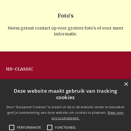
Foto's
Neem gerust contact op voor grotere foto's of voor meer
informatie.
HD-CLASSIC
Hans Devos
×
Pandhoevestraat 79a
Deze website maakt gebruik van tracking
3128 Baal
cookies
Belgium
T:
+32(0)16 53 75 77
Door "Accepteer Cookies" te kiezen of door de website verder te bezoeken
M:
+32(0)477 88 81 84
geef je toestemming aan deze website om cookies te plaatsen.
Meer over
info@hd-classic.be
ons cookiebeleid.
PERFORMANTIE
FUNCTIONEEL