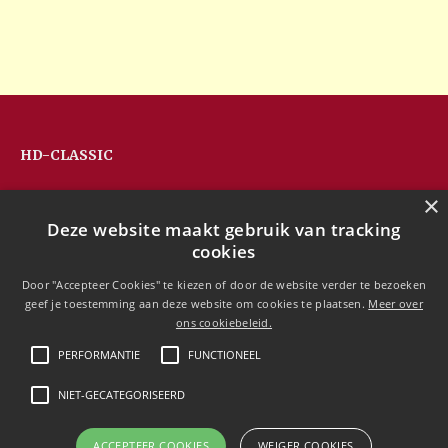
HD-CLASSIC
Hans Devos
×
Pandhoevestraat 79a
Deze website maakt gebruik van tracking
3128 Baal
cookies
Belgium
T:
+32(0)16 53 75 77
Door "Accepteer Cookies" te kiezen of door de website verder te bezoeken
M:
+32(0)477 88 81 84
geef je toestemming aan deze website om cookies te plaatsen.
Meer over
info@hd-classic.be
ons cookiebeleid.
PERFORMANTIE
FUNCTIONEEL
NIET-GECATEGORISEERD
Copyright © 2020 HD-Classic
ACCEPTEER COOKIES
WEIGER COOKIES