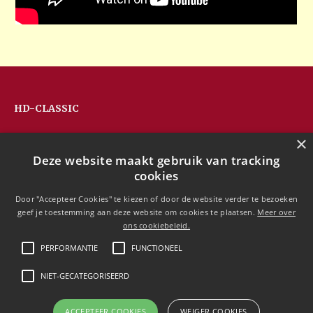
HD-CLASSIC
Hans Devos
×
Pandhoevestraat 79a
Deze website maakt gebruik van tracking
3128 Baal
cookies
Belgium
T:
+32(0)16 53 75 77
Door "Accepteer Cookies" te kiezen of door de website verder te bezoeken
M:
+32(0)477 88 81 84
geef je toestemming aan deze website om cookies te plaatsen.
Meer over
info@hd-classic.be
ons cookiebeleid.
PERFORMANTIE
FUNCTIONEEL
NIET-GECATEGORISEERD
Copyright © 2020 HD-Classic
ACCEPTEER COOKIES
WEIGER COOKIES