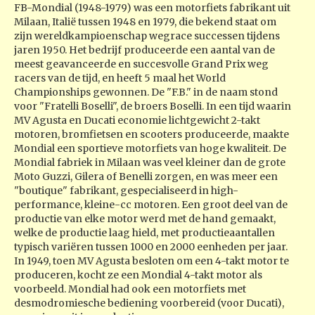
FB-Mondial (1948-1979) was een motorfiets fabrikant uit
Milaan, Italië tussen 1948 en 1979, die bekend staat om
zijn wereldkampioenschap wegrace successen tijdens
jaren 1950. Het bedrijf produceerde een aantal van de
meest geavanceerde en succesvolle Grand Prix weg
racers van de tijd, en heeft 5 maal het World
Championships gewonnen. De "F.B." in de naam stond
voor "Fratelli Boselli", de broers Boselli. In een tijd waarin
MV Agusta en Ducati economie lichtgewicht 2-takt
motoren, bromfietsen en scooters produceerde, maakte
Mondial een sportieve motorfiets van hoge kwaliteit. De
Mondial fabriek in Milaan was veel kleiner dan de grote
Moto Guzzi, Gilera of Benelli zorgen, en was meer een
"boutique" fabrikant, gespecialiseerd in high-
performance, kleine-cc motoren. Een groot deel van de
productie van elke motor werd met de hand gemaakt,
welke de productie laag hield, met productieaantallen
typisch variëren tussen 1000 en 2000 eenheden per jaar.
In 1949, toen MV Agusta besloten om een ​​4-takt motor te
produceren, kocht ze een Mondial 4-takt motor als
voorbeeld. Mondial had ook een motorfiets met
desmodromiesche bediening voorbereid (voor Ducati),