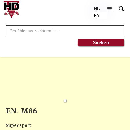
NL
EN
F.N.
M86
Super sport