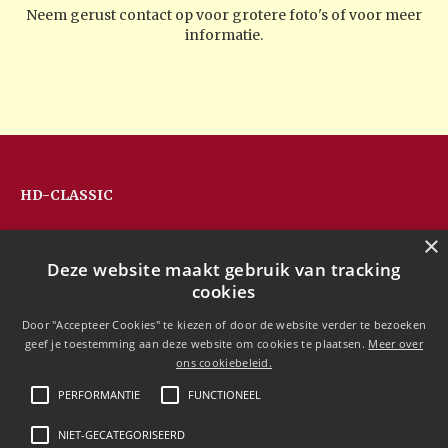
Neem gerust contact op voor grotere foto's of voor meer
informatie.
HD-CLASSIC
Hans Devos
×
Pandhoevestraat 79a
Deze website maakt gebruik van tracking
3128 Baal
cookies
Belgium
T:
+32(0)16 53 75 77
Door "Accepteer Cookies" te kiezen of door de website verder te bezoeken
M:
+32(0)477 88 81 84
geef je toestemming aan deze website om cookies te plaatsen.
Meer over
info@hd-classic.be
ons cookiebeleid.
PERFORMANTIE
FUNCTIONEEL
NIET-GECATEGORISEERD
Copyright © 2020 HD-Classic