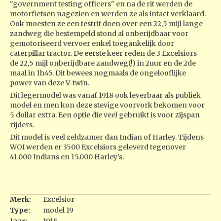
"government testing officers" en na de rit werden de
motorfietsen nagezien en werden ze als intact verklaard.
Ook moesten ze een testrit doen over een 22,5 mijl lange
zandweg die bestempeld stond al onberijdbaar voor
gemotoriseerd vervoer enkel toegankelijk door
caterpillar tractor. De eerste keer reden de 3 Excelsiors
de 22,5 mijl onberijdbare zandweg(!) in 2uur en de 2de
maal in 1h45. Dit bewees nogmaals de ongelooflijke
power van deze V-twin.
Dit legermodel was vanaf 1918 ook leverbaar als publiek
model en men kon deze stevige voorvork bekomen voor
5 dollar extra. Een optie die veel gebruikt is voor zijspan
rijders.
Dit model is veel zeldzamer dan Indian of Harley. Tijdens
WOI werden er 3500 Excelsiors geleverd tegenover
41.000 Indians en 15.000 Harley's.
Merk:
Excelsior
Type:
model 19