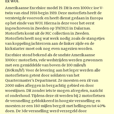
Ex WOI.
Amerikaanse Excelsior model 19. Dit is een 1000cc ioe V-
twin van eind 1918 begin 1919. Deze motorfiets heeft de
verstevigde voorvork en heeft dienst gedaan in Europa
op het einde van WOI. Hierna is deze voor het eerst
ingeschreven in Zweden op 7/9/1921 in Dalarnas.
Motorfiets komt uit de MC collection in Zweden.
Motorfiets heeft nog wat werk nodig zoals de stangetjes
van koppeling/achterrem aan de linker zijde en de
kickstarter moet ook nog even nagezien worden.
Excelsior stond bekend als de snelste Amerikaanse
1000cc motorfiets, vele wedstrijden werden gewonnen
met een gemiddelde van boven de 100 miles/h
(160km/h!). Voor de levering aan het leger werden alle
motorfietsen getest door soldaten van het
Quartermaster's Department. Ze moesten een rit van
2000 miles afleggen in bergachtig gebied en door
woestijnen. Dit zonder iets te mogen afregelen, nazicht
of onderhoud. Tijdens deze rit werden bij 2 motorfietsen
de versnelling geblokkeerd in hoogste versnelling en
moesten ze een 180 mijlen bergrit met hellingen tot 40%
doen. De 3de versnelling werd verzegeld door