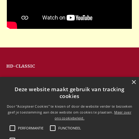
HD-CLASSIC
Hans Devos
×
Pandhoevestraat 79a
Deze website maakt gebruik van tracking
3128 Baal
cookies
Belgium
T:
+32(0)16 53 75 77
Door "Accepteer Cookies" te kiezen of door de website verder te bezoeken
M:
+32(0)477 88 81 84
geef je toestemming aan deze website om cookies te plaatsen.
Meer over
info@hd-classic.be
ons cookiebeleid.
PERFORMANTIE
FUNCTIONEEL