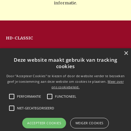
informatie.
HD-CLASSIC
Hans Devos
×
Pandhoevestraat 79a
Deze website maakt gebruik van tracking
3128 Baal
cookies
Belgium
T:
+32(0)16 53 75 77
Door "Accepteer Cookies" te kiezen of door de website verder te bezoeken
M:
+32(0)477 88 81 84
geef je toestemming aan deze website om cookies te plaatsen.
Meer over
info@hd-classic.be
ons cookiebeleid.
PERFORMANTIE
FUNCTIONEEL
NIET-GECATEGORISEERD
Copyright © 2020 HD-Classic
ACCEPTEER COOKIES
WEIGER COOKIES
Free currency conversion