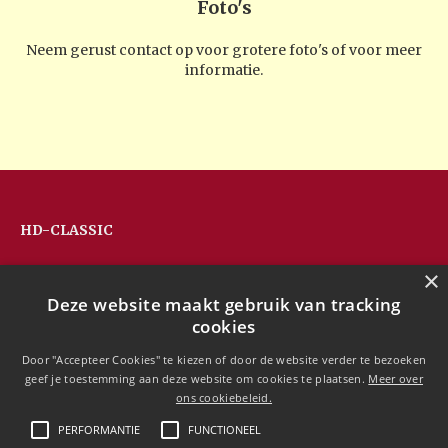
Foto's
Neem gerust contact op voor grotere foto's of voor meer
informatie.
HD-CLASSIC
Hans Devos
×
Pandhoevestraat 79a
Deze website maakt gebruik van tracking
3128 Baal
cookies
Belgium
T:
+32(0)16 53 75 77
Door "Accepteer Cookies" te kiezen of door de website verder te bezoeken
M:
+32(0)477 88 81 84
geef je toestemming aan deze website om cookies te plaatsen.
Meer over
info@hd-classic.be
ons cookiebeleid.
PERFORMANTIE
FUNCTIONEEL