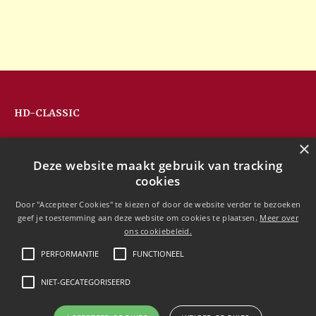
HD-CLASSIC
Hans Devos
×
Pandhoevestraat 79a
Deze website maakt gebruik van tracking
3128 Baal
cookies
Belgium
T:
+32(0)16 53 75 77
Door "Accepteer Cookies" te kiezen of door de website verder te bezoeken
M:
+32(0)477 88 81 84
geef je toestemming aan deze website om cookies te plaatsen.
Meer over
info@hd-classic.be
ons cookiebeleid.
PERFORMANTIE
FUNCTIONEEL
NIET-GECATEGORISEERD
Copyright © 2020 HD-Classic