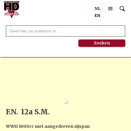
NL
EN
F.N.
12a S.M.
WWII 1000cc met aangedreven zijspan